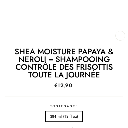
FE
(E
SHEA MOISTURE PAPAYA &
NEROLI ≡ SHAMPOOING
CONTRÔLE DES FRISOTTIS
TOUTE LA JOURNÉE
Prix
€12,90
régulier
CONTENANCE
384 ml (13 fl oz)