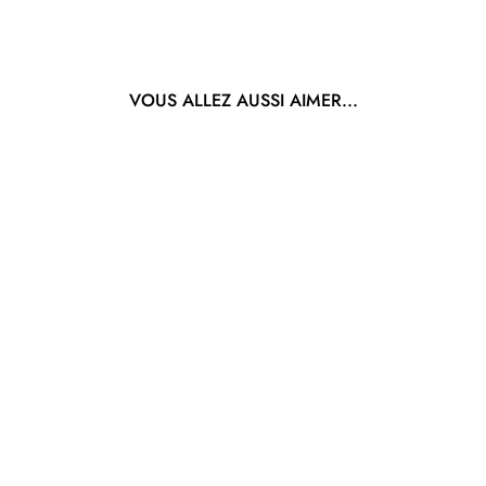
VOUS ALLEZ AUSSI AIMER...
SHEA MOISTURE
PAPAYA & NEROLI
≡ SHAMPOOING
CONTRÔLE DES
FRISOTTIS TOUTE
LA JOURNÉE
€12,90